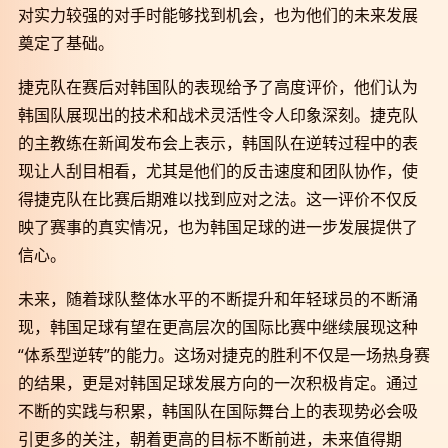
对实力较强的对手时能够找到机会，也为他们的未来发展
奠定了基础。
捷克队在赛后对韩国队的表现给予了高度评价，他们认为
韩国队展现出的技术和战术灵活性令人印象深刻。捷克队
的主教练在新闻发布会上表示，韩国队在逆转过程中的表
现让人刮目相看，尤其是他们的反击速度和团队协作，使
得捷克队在比赛后期难以找到应对之法。这一评价不仅反
映了赛事的真实情况，也为韩国足球的进一步发展提供了
信心。
未来，随着球队整体水平的不断提升和年轻球员的不断涌
现，韩国足球有望在更高层次的国际比赛中继续展现这种
“体系型逆转”的能力。这场对捷克的胜利不仅是一场热身赛
的结果，更是对韩国足球发展方向的一次积极肯定。通过
不断的实践与积累，韩国队在国际舞台上的表现势必会吸
引更多的关注，朝着更高的目标不断前进，未来值得期