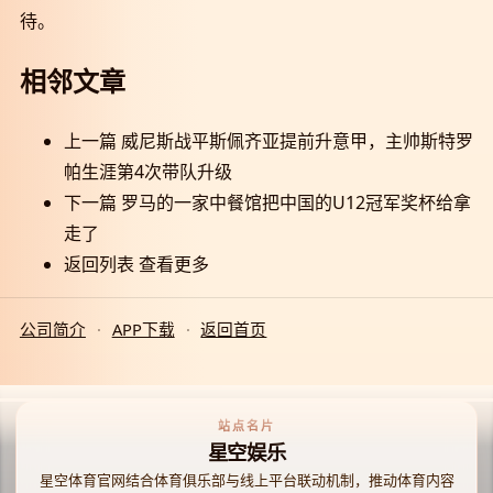
待。
相邻文章
上一篇
威尼斯战平斯佩齐亚提前升意甲，主帅斯特罗
帕生涯第4次带队升级
下一篇
罗马的一家中餐馆把中国的U12冠军奖杯给拿
走了
返回列表
查看更多
公司简介
·
APP下载
·
返回首页
站点名片
星空娱乐
星空体育官网结合体育俱乐部与线上平台联动机制，推动体育内容