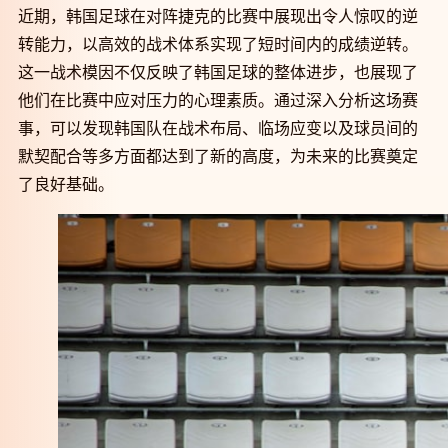
近期，韩国足球在对阵捷克的比赛中展现出令人惊叹的逆
转能力，以高效的战术体系实现了短时间内的成绩逆转。
这一战术模因不仅反映了韩国足球的整体进步，也展现了
他们在比赛中应对压力的心理素质。通过深入分析这场赛
事，可以发现韩国队在战术布局、临场应变以及球员间的
默契配合等多方面都达到了新的高度，为未来的比赛奠定
了良好基础。