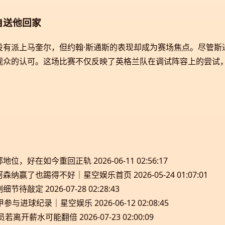
自送他回家
没有派上马奎尔，但约翰·斯通斯的表现却成为赛场焦点。尽管斯
观众的认可。这场比赛不仅反映了英格兰队在调试阵容上的尝试
部地位，好在如今重回正轨
2026-06-11 02:56:17
阿森纳赢了也踢得不好｜星空娱乐首页
2026-05-24 01:07:01
剩细节待敲定
2026-07-28 02:28:43
甲参与进球纪录｜星空娱乐
2026-06-12 02:08:45
球员若离开薪水可能翻倍
2026-07-23 02:00:09