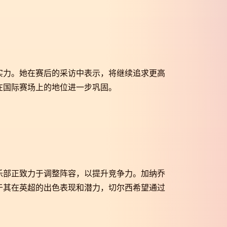
实力。她在赛后的采访中表示，将继续追求更高
在国际赛场上的地位进一步巩固。
乐部正致力于调整阵容，以提升竞争力。加纳乔
于其在英超的出色表现和潜力，切尔西希望通过