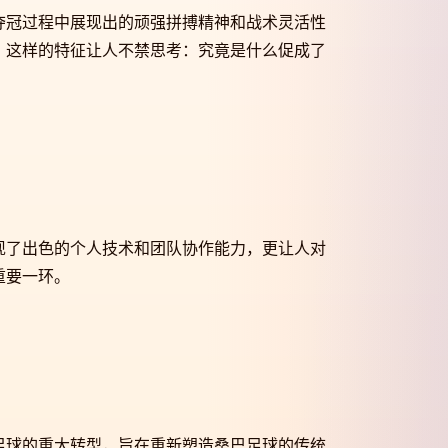
夺冠过程中展现出的顽强拼搏精神和战术灵活性
。这样的特征让人不禁思考：究竟是什么促成了
现了出色的个人技术和团队协作能力，更让人对
重要一环。
足球的重大转型，旨在重新塑造桑巴足球的传统