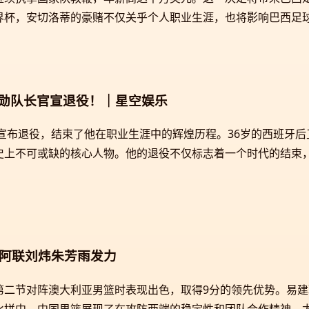
界杯，安切洛蒂的豪赌不仅关乎个人职业生涯，也将影响巴西足
功勋队长官宣退役！｜星空娱乐
宣布退役，结束了他在职业生涯中的辉煌历程。36岁的西班牙后
史上不可或缺的核心人物。他的退役不仅标志着一个时代的结束
，阿联刘炜朱芳雨发力
第二节对阵澳大利亚男篮时表现出色，取得9分的领先优势。易
比拼中，中国男篮展现了在攻防两端的稳定性和团队合作精神，