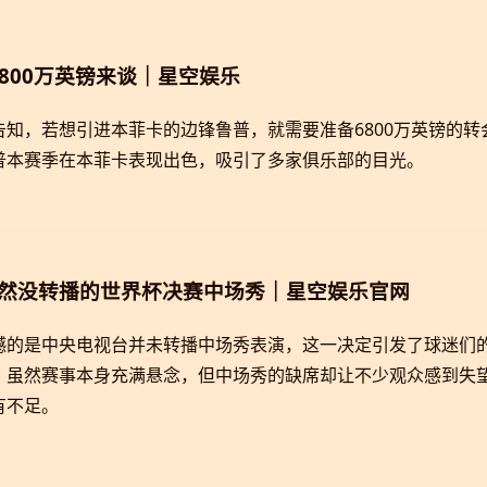
800万英镑来谈｜星空娱乐
知，若想引进本菲卡的边锋鲁普，就需要准备6800万英镑的
普本赛季在本菲卡表现出色，吸引了多家俱乐部的目光。
居然没转播的世界杯决赛中场秀｜星空娱乐官网
憾的是中央电视台并未转播中场秀表演，这一决定引发了球迷们
。虽然赛事本身充满悬念，但中场秀的缺席却让不少观众感到失
有不足。