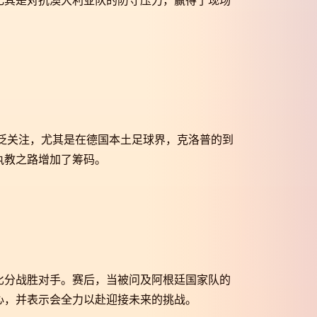
泛关注，尤其是在德国本土足球界，克洛普的到
执教之路增加了筹码。
比分战胜对手。赛后，当被问及阿根廷国家队的
心，并表示会全力以赴迎接未来的挑战。