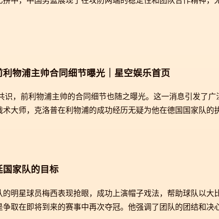
前利物浦主帅合同细节曝光｜星空娱乐首页
教共识，前利物浦主帅的合同细节也随之曝光。这一消息引发了广
战术大师，克洛普在利物浦的成功经历无疑为他在德国国家队的
廷国家队的目标
队的明星球员梅西表现抢眼，成功上演帽子戏法，帮助球队以大
是争取在即将到来的赛事中再次夺冠。他强调了团队的团结和决