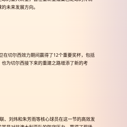
球的未来发展方向。
卫在切尔西效力期间赢得了12个重要奖杯，包括
，也为切尔西接下来的重建之路增添了新的考
建联、刘炜和朱芳雨等核心球员在这一节的高效发
尤其是对抗澳大利亚队的防守压力，赢得了现场