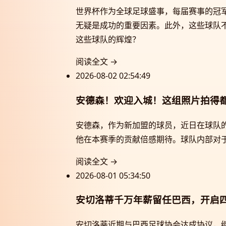
世界杯作为全球足球盛事，每届赛事的冠
无疑是成功的重要因素。此外，这些球队
这些球队的辉煌？
阅读全文 →
2026-08-02 02:54:49
安德森！欢迎入城！这组照片拍得
安德森，作为新加盟的球员，近日在球队
他在本赛季的贡献倍感期待。球队内部对
阅读全文 →
2026-08-01 05:34:50
安切洛蒂千万年薪留任巴西，开启
安切洛蒂近期与巴西足球协会达成协议，