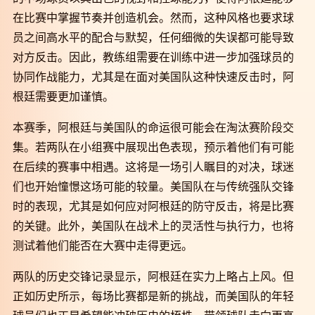
在比赛中掌握节奏并创造机会。然而，这种风格也要求球
员之间高水平的配合与默契，任何细微的失误都可能导致
对方反击。因此，教练组需要在训练中进一步加强球员的
协同作战能力，尤其是在面对美国队这种快速反击时，阿
根廷需要更加谨慎。
本赛季，阿根廷与美国队的命运很可能会在淘汰赛阶段交
集。若两队在小组赛中展现出色表现，预示着他们有可能
在后续的赛事中相遇。这将是一场引人瞩目的对决，球迷
们也开始憧憬这场可能的较量。美国队在与传统强队交锋
时的表现，尤其是如何应对阿根廷的防守反击，将是比赛
的关键。此外，美国队在战术上的灵活性与执行力，也将
测试着他们能否在大赛中走得更远。
两队的历史交锋记录显示，阿根廷在实力上略占上风。但
正如历史所示，每场比赛都是新的挑战，而美国队的年轻