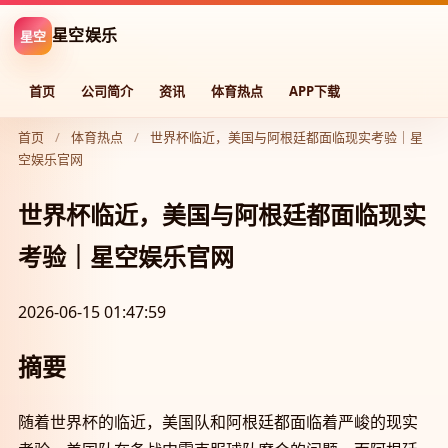
星空
星空娱乐
首页
公司简介
资讯
体育热点
APP下载
首页
/
体育热点
/
世界杯临近，美国与阿根廷都面临现实考验｜星
空娱乐官网
世界杯临近，美国与阿根廷都面临现实
考验｜星空娱乐官网
2026-06-15 01:47:59
摘要
随着世界杯的临近，美国队和阿根廷都面临着严峻的现实