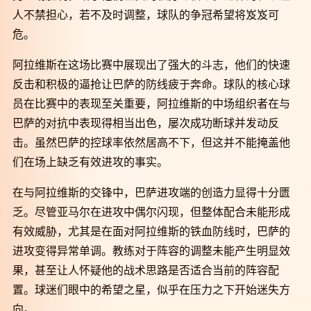
人不禁担心，若不及时调整，球队的争冠希望将岌岌可
危。
阿拉维斯在这场比赛中展现出了强大的斗志，他们的快速
反击和积极的逼抢让巴萨的防线疲于奔命。球队的核心球
员在比赛中的表现至关重要，阿拉维斯的中场组织者在与
巴萨的对抗中表现得相当出色，屡次成功断球并发动反
击。虽然巴萨的控球率依然居高不下，但这并不能掩盖他
们在场上缺乏有效进攻的事实。
在与阿拉维斯的交锋中，巴萨进攻端的创造力显得十分匮
乏。尽管亚马尔在进攻中偶尔闪现，但整体配合未能形成
有效威胁，尤其是在面对阿拉维斯的铁血防线时，巴萨的
进攻变得异常单调。教练对于阵容的调整未能产生明显效
果，甚至让人怀疑他的战术思路是否适合当前的阵容配
置。球迷们眼中的希望之星，似乎在压力之下开始迷失方
向。