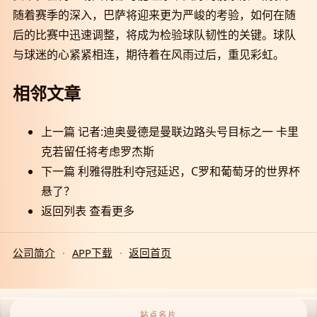
随着赛季的深入，巴萨将迎来更为严峻的考验，如何在随
后的比赛中迅速调整，将成为检验球队韧性的关键。球队
与球迷的心紧紧相连，期待着在风雨过后，重见彩虹。
相邻文章
上一篇
记者:迪奥曼德是曼联边路头号目标之一 卡里
克若留任将考虑罗杰斯
下一篇
利雅得胜利夺冠延迟，C罗和葡萄牙的世界杯
悬了？
返回列表
查看更多
公司简介
·
APP下载
·
返回首页
站点名片