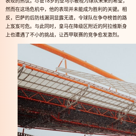
表现的热议。尽管18岁的亚马尔被视为球队未来的希望，
然而在这场危机中，他的表现并未能成为胜利的关键。相
反，巴萨的后防线漏洞显露无遗，令球队在争夺榜首的路
上岌岌可危。与此同时，皇马在降级区附近的阿拉维斯身
上也遭遇了不小的挑战，让西甲联赛的竞争愈发激烈。