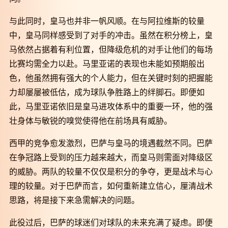
与此同时，皇马也并非一帆风顺。在与阿拉维斯的较量
中，皇马同样感受到了对手的冲击。虽然在积分榜上，皇
马依然占据着有利位置，但降级危机的对手让他们的每场
比赛均需全力以赴。马里亚诺的表现也未能如预期般出
色，他虽然拥有强大的个人能力，但在关键时刻的把握能
力却屡屡被低估，成为球队争胜路上的绊脚石。即便如
此，马里亚诺依旧是皇马进攻体系中的重要一环，他的强
壮身体与敏锐的嗅觉使得他在前场具有威胁。
西甲的竞争愈发激烈，巴萨与皇马的境遇截然不同。巴萨
在争冠路上受到的压力越来越大，而皇马则需面对降级区
的威胁。两队的较量不仅仅是积分的争夺，更是战术与心
理的较量。对于巴萨而言，如何重新建立信心，厘清战术
思路，将是接下来急需解决的问题。
此役过后，巴萨的球迷们对球队的未来充满了疑虑。即便