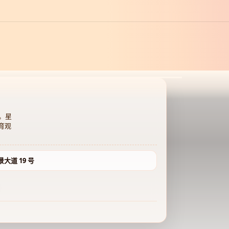
。星
育观
大道 19 号