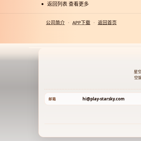
返回列表
查看更多
公司简介
·
APP下载
·
返回首页
星
空
hi@play-starsky.com
邮箱