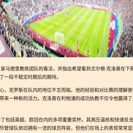
皇家马德里教练团队的看法，并指出希望看到尤尔根·克洛普在下
了一段不稳定时期后的期待。
心，克罗斯在队内的地位不言而喻。他的经验和对比赛的理解使
带来一种新的活力。克洛普在利物浦的成功执教不仅令他赢得了
赢得了包括英超、欧冠在内的多项重要奖杯。其高压逼抢和快速反
尽管球队依旧拥有一流的球员阵容，但他们在场上的表现常常显