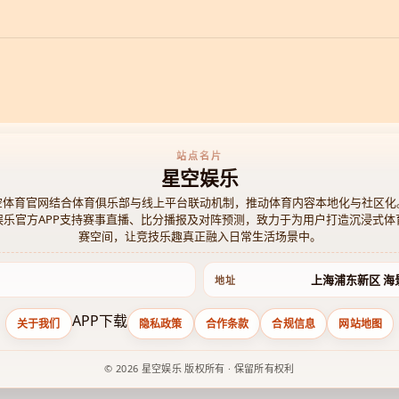
站点名片
星空娱乐
空体育官网结合体育俱乐部与线上平台联动机制，推动体育内容本地化与社区化
娱乐官方APP支持赛事直播、比分播报及对阵预测，致力于为用户打造沉浸式体
赛空间，让竞技乐趣真正融入日常生活场景中。
上海浦东新区 海景
地址
APP下载
关于我们
隐私政策
合作条款
合规信息
网站地图
© 2026 星空娱乐 版权所有 · 保留所有权利