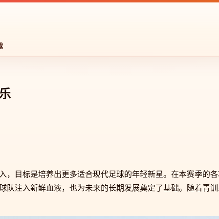
载
乐
入，目标是培养出更多适合现代足球的年轻新星。在本赛季的各
球队注入新鲜血液，也为未来的长期发展奠定了基础。随着青训