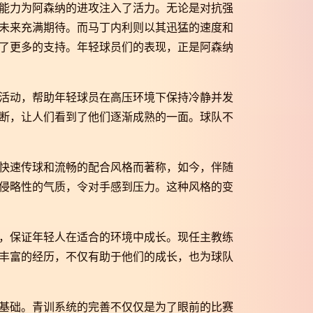
能力为阿森纳的进攻注入了活力。无论是对抗强
未来充满期待。而马丁内利则以其迅猛的速度和
了更多的支持。年轻球员们的表现，正是阿森纳
活动，帮助年轻球员在高压环境下保持冷静并发
断，让人们看到了他们逐渐成熟的一面。球队不
快速传球和流畅的配合风格而著称，如今，伴随
侵略性的气质，令对手感到压力。这种风格的变
，保证年轻人在适合的环境中成长。现任主教练
丰富的经历，不仅有助于他们的成长，也为球队
基础。青训系统的完善不仅仅是为了眼前的比赛