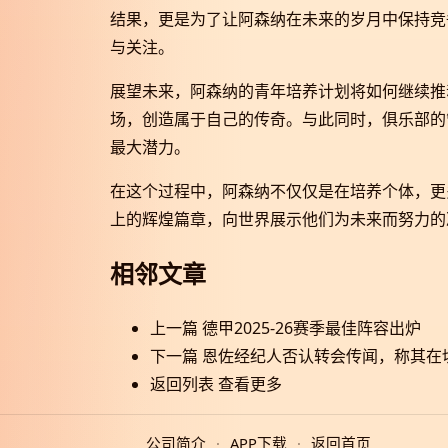
结果，更是为了让阿森纳在未来的岁月中保持竞
与关注。
展望未来，阿森纳的青年培养计划将如何继续推
场，创造属于自己的传奇。与此同时，俱乐部的
最大潜力。
在这个过程中，阿森纳不仅仅是在培养个体，更
上的辉煌篇章，向世界展示他们为未来而努力的
相邻文章
上一篇
德甲2025-26赛季最佳阵容出炉
下一篇
恩佐经纪人否认转会传闻，称其在
返回列表
查看更多
公司简介
·
APP下载
·
返回首页