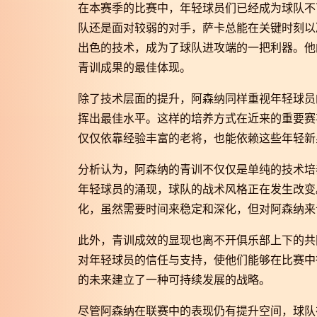
在本赛季的比赛中，年轻球员们已经成为球队不
队还是面对较弱的对手，萨卡总能在关键时刻以
出色的技术，成为了球队进攻端的一把利器。他
青训成果的最佳体现。
除了技术层面的提升，阿森纳同样重视年轻球员
挥出最佳水平。这样的培养方式在近来的重要赛
仅仅依靠经验丰富的老将，也能依赖这些年轻新
分析认为，阿森纳的青训不仅仅是单纯的技术培
年轻球员的涌现，球队的战术风格正在发生改变
化，虽然需要时间来稳定和深化，但对阿森纳来
此外，青训成效的显现也离不开俱乐部上下的共
对年轻球员的信任与支持，使他们能够在比赛中
的未来建立了一种可持续发展的战略。
尽管阿森纳在联赛中的表现仍有提升空间，球队