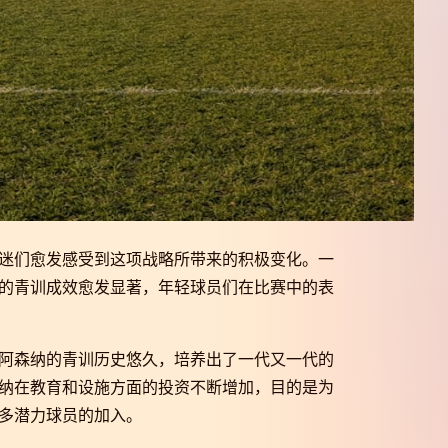
迷们愈发感受到这项战略所带来的积极变化。一
的青训成效愈发显著，年轻球员们在比赛中的表
阿森纳的青训历史悠久，培养出了一代又一代的
纳在教育和设施方面的投资不断增加，目的是为
多潜力球员的加入。