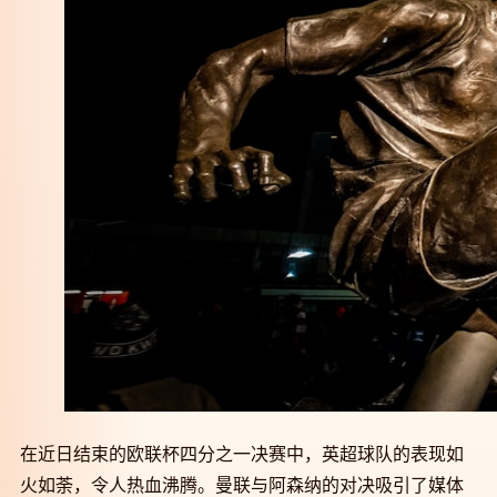
在近日结束的欧联杯四分之一决赛中，英超球队的表现如
火如荼，令人热血沸腾。曼联与阿森纳的对决吸引了媒体