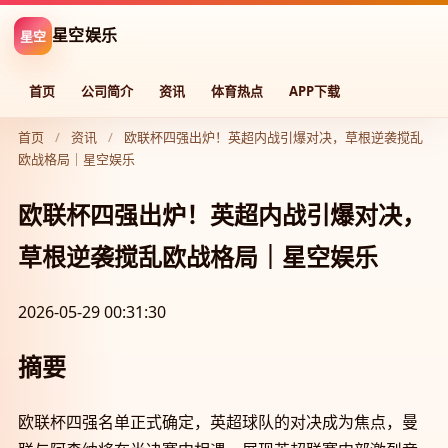
星空
星空娱乐
首页
公司简介
资讯
体育热点
APP下载
首页
/
资讯
/
欧联杯四强出炉！英超内战引爆对决，草根逆袭搅乱
欧战格局｜星空娱乐
欧联杯四强出炉！英超内战引爆对决，
草根逆袭搅乱欧战格局｜星空娱乐
2026-05-29 00:31:30
摘要
欧联杯四强名单正式确定，英超球队的对决成为焦点，曼