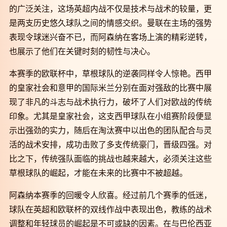
的广泛关注，这场英超内战不仅是技术与战术的较量，更
是两支历史悠久球队之间的情感交织。曼联在主场的强势
表现令球迷兴奋不已，而阿森纳在客场上演的精彩逆转，
也展示了他们在关键时刻的韧性与决心。
本赛季的欧联杯中，草根球队的逆袭同样令人惊艳。西甲
的皇家社会和意甲的国际米兰分别在面对强敌的比赛中展
现了非凡的斗志与战术执行力，破坏了人们对欧战的传统
印象。尤其是皇家社会，这支西甲球队在小组赛阶段便显
示出强劲的实力，随后在淘汰赛中以出色的团队配合与灵
活的战术安排，成功击败了多支传统豪门，晋级四强。对
比之下，传统强队面临的挑战也越来越大，必须关注这些
草根球队的崛起，才能在未来的比赛中不被超越。
阿森纳本赛季的回暖令人欣喜。经过前几个赛季的低迷，
球队在英超和欧联杯的双线作战中表现出色，教练的战术
调整和年轻球员的崛起是不可或缺的因素。在与巴伦西亚