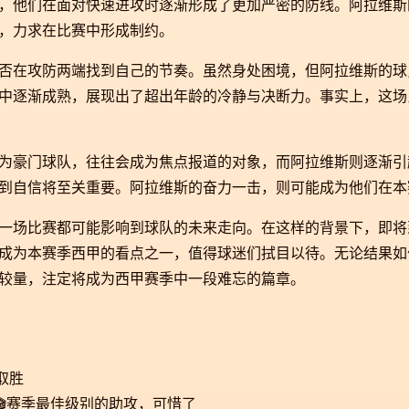
，他们在面对快速进攻时逐渐形成了更加严密的防线。阿拉维斯
，力求在比赛中形成制约。
否在攻防两端找到自己的节奏。虽然身处困境，但阿拉维斯的球
中逐渐成熟，展现出了超出年龄的冷静与决断力。事实上，这场
为豪门球队，往往会成为焦点报道的对象，而阿拉维斯则逐渐引
到自信将至关重要。阿拉维斯的奋力一击，则可能成为他们在本
一场比赛都可能影响到球队的未来走向。在这样的背景下，即将
成为本赛季西甲的看点之一，值得球迷们拭目以待。无论结果如
较量，注定将成为西甲赛季中一段难忘的篇章。
取胜
赛季最佳级别的助攻，可惜了