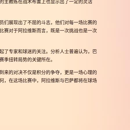
的主教练在战术布置上也显示出了一定的灵活
员们展现出了不屈的斗志，他们对每一场比赛的
比赛对于阿拉维斯而言，既是一次挑战也是一次
起了专家和球迷的关注。分析人士普遍认为，巴
赛季扭转局势的关键所在。
到来的对决不仅是积分的争夺，更是一场心理的
何，在这场比赛中，阿拉维斯与巴萨都将在球场