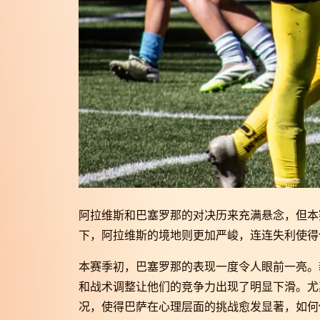
阿拉维斯和巴塞罗那的对决历来充满悬念，但本
下，阿拉维斯的境地则更加严峻，连连失利使得
本赛季初，巴塞罗那的表现一度令人眼前一亮。
和战术调整让他们的竞争力出现了明显下滑。尤
况，使得巴萨在心理层面的挑战愈发显著，如何