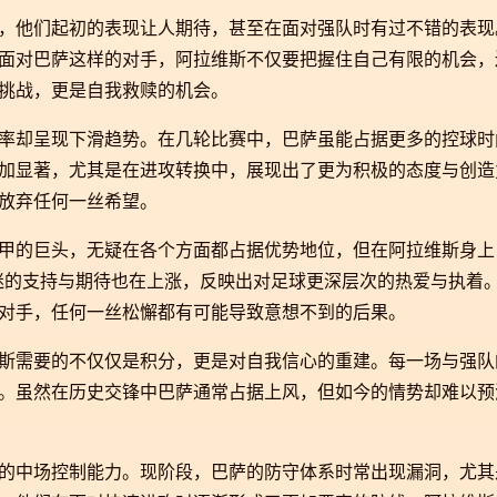
，他们起初的表现让人期待，甚至在面对强队时有过不错的表现
面对巴萨这样的对手，阿拉维斯不仅要把握住自己有限的机会，
挑战，更是自我救赎的机会。
率却呈现下滑趋势。在几轮比赛中，巴萨虽能占据更多的控球时
加显著，尤其是在进攻转换中，展现出了更为积极的态度与创造
放弃任何一丝希望。
甲的巨头，无疑在各个方面都占据优势地位，但在阿拉维斯身上
迷的支持与期待也在上涨，反映出对足球更深层次的热爱与执着
对手，任何一丝松懈都有可能导致意想不到的后果。
斯需要的不仅仅是积分，更是对自我信心的重建。每一场与强队
。虽然在历史交锋中巴萨通常占据上风，但如今的情势却难以预
的中场控制能力。现阶段，巴萨的防守体系时常出现漏洞，尤其