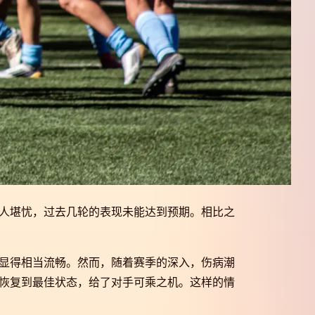
人堪忧，过去几轮的表现未能达到预期。相比之
显得相当流畅。然而，随着赛季的深入，伤病潮
恢复到最佳状态，给了对手可乘之机。这样的情