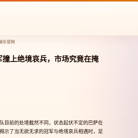
娱乐官网
军撞上绝境哀兵，市场究竟在掩
队目前的处境截然不同，状态起伏不定的巴萨在
揭示了当无欲无求的冠军与绝境哀兵相遇时，足