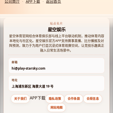
公司简介
·
APP下载
·
返回首页
站点名片
星空娱乐
星空体育官网结合体育俱乐部与线上平台联动机制，推动体育内容
本地化与社区化。星空娱乐官方APP支持赛事直播、比分播报及对
阵预测，致力于为用户打造沉浸式体育观赛空间，让竞技乐趣真正
融入日常生活场景中。
邮箱
hi@play-starsky.com
地址
上海浦东新区 海景大道 19 号
APP下载
关于我们
隐私政策
合作条款
合规信息
网站地图