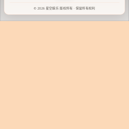
© 2026 星空娱乐 版权所有 · 保留所有权利