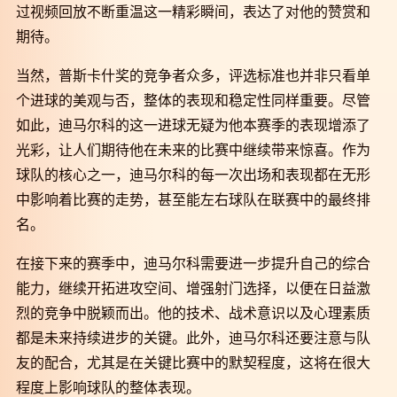
过视频回放不断重温这一精彩瞬间，表达了对他的赞赏和
期待。
当然，普斯卡什奖的竞争者众多，评选标准也并非只看单
个进球的美观与否，整体的表现和稳定性同样重要。尽管
如此，迪马尔科的这一进球无疑为他本赛季的表现增添了
光彩，让人们期待他在未来的比赛中继续带来惊喜。作为
球队的核心之一，迪马尔科的每一次出场和表现都在无形
中影响着比赛的走势，甚至能左右球队在联赛中的最终排
名。
在接下来的赛季中，迪马尔科需要进一步提升自己的综合
能力，继续开拓进攻空间、增强射门选择，以便在日益激
烈的竞争中脱颖而出。他的技术、战术意识以及心理素质
都是未来持续进步的关键。此外，迪马尔科还要注意与队
友的配合，尤其是在关键比赛中的默契程度，这将在很大
程度上影响球队的整体表现。