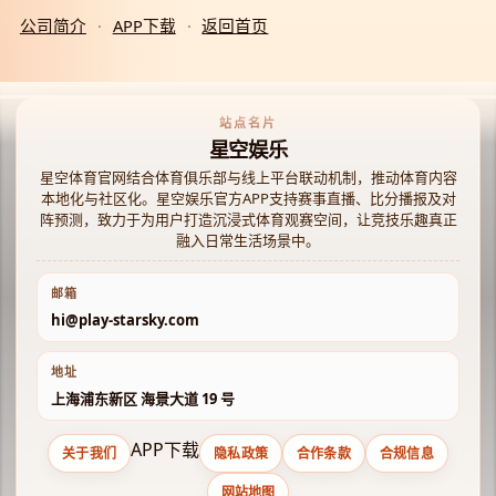
公司简介
·
APP下载
·
返回首页
站点名片
星空娱乐
星空体育官网结合体育俱乐部与线上平台联动机制，推动体育内容
本地化与社区化。星空娱乐官方APP支持赛事直播、比分播报及对
阵预测，致力于为用户打造沉浸式体育观赛空间，让竞技乐趣真正
融入日常生活场景中。
邮箱
hi@play-starsky.com
地址
上海浦东新区 海景大道 19 号
APP下载
关于我们
隐私政策
合作条款
合规信息
网站地图