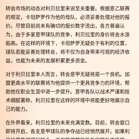
转会市场的动态对利贝拉里来说至关重要。根据意乙联赛
的规定，卡坦萨罗作为他的母队，必须妥善处理对他的报
价。尽管目前尚未有确切的报价数字流出，各方普遍认
为，由于多家意甲球队的竞争，利贝拉里的身价将会水涨
船高。在这样的环境下，卡坦萨罗无疑处于有利的位置，
球队若能妥善处理转会，将不仅为自身带来可观的经济收
益，也能为未来的发展积累更多资金。
对于利贝拉里本人而言，转会意甲无疑将是一个良机。加
盟更高水平的联赛将为他提供一个更具竞争力的环境，帮
助他在职业生涯中进一步提升。意甲各队以战术严谨和技
术细腻著称，利贝拉里在这样的环境中将能更好地展示自
己的能力。
在外界看来，利贝拉里的未来充满变数。目前，转会窗口
即将开启，各支意甲球队的争夺战已经悄然展开。如果利