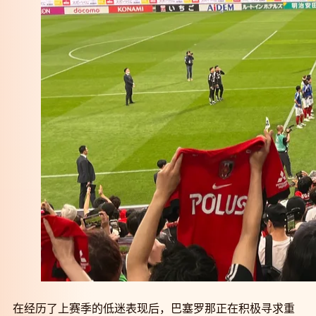
在经历了上赛季的低迷表现后，巴塞罗那正在积极寻求重