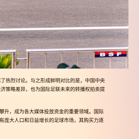
起了热烈讨论。与之形成鲜明对比的是，中国中央
经济策略差异，也为国际足联未来的转播权拍卖提
攀升，成为各大媒体投放资金的重要领域。国际
有庞大人口和日益增长的足球市场，其购买力逐