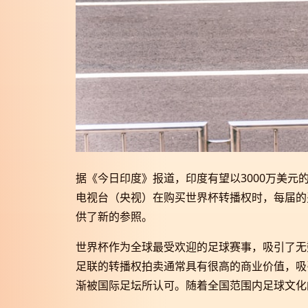
据《今日印度》报道，印度有望以3000万美
电视台（央视）在购买世界杯转播权时，每届的
供了新的参照。
世界杯作为全球最受欢迎的足球赛事，吸引了无
足联的转播权拍卖通常具有很高的商业价值，吸
渐被国际足坛所认可。随着全国范围内足球文化