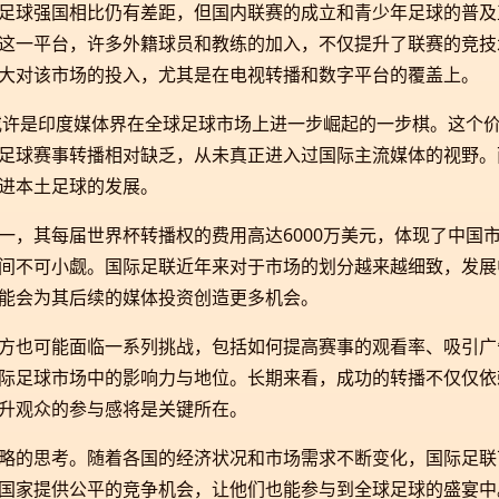
足球强国相比仍有差距，但国内联赛的成立和青少年足球的普及正
这一平台，许多外籍球员和教练的加入，不仅提升了联赛的竞技
大对该市场的投入，尤其是在电视转播和数字平台的覆盖上。
，或许是印度媒体界在全球足球市场上进一步崛起的一步棋。这个
足球赛事转播相对缺乏，从未真正进入过国际主流媒体的视野。
进本土足球的发展。
一，其每届世界杯转播权的费用高达6000万美元，体现了中国
间不可小觑。国际足联近年来对于市场的划分越来越细致，发展
能会为其后续的媒体投资创造更多机会。
方也可能面临一系列挑战，包括如何提高赛事的观看率、吸引广
际足球市场中的影响力与地位。长期来看，成功的转播不仅仅依
升观众的参与感将是关键所在。
略的思考。随着各国的经济状况和市场需求不断变化，国际足联
国家提供公平的竞争机会，让他们也能参与到全球足球的盛宴中