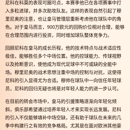
尼科在科莫的表现可圈可点，本赛季他已在各项赛事中打
入多粒进球，并多次助攻队友。这样的表现自然引起了穆
里尼奥的注意，也让皇马管理层重新考虑他在球队中的角
色。对于皇马而言，900万欧元的回购价位相对合理，能够
在合理范围内进行投资，同时增加球队整体竞争力。
回顾尼科在皇马的成长历程，他的技术特点与战术适应性
极佳，能够胜任多个中场位置。他的控球能力、传球视野
以及抢断意识，使他成为现代足球中不可或缺的全能中
场。穆里尼奥的战术思想注重中场的控制与对抗，这使得
尼科的引入显得尤为合适。穆帅在球队中一向信任年轻球
员，尼科的回归无疑也将是对年轻人能力的进一步认可。
在目前的转会市场中，皇马的引援策略逐渐向年轻化倾
斜，俱乐部希望通过培养年轻人才来实现长远发展。尼科
的引入不仅能够填补中场空缺，还有助于球队在未来的几
季中构建行之有效的竞争格局。尤其是在面对欧洲其他豪