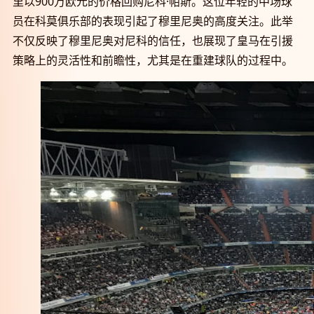
里以900万欧元的价格回购尼科·帕斯。这位年轻的中场球
员在科莫俱乐部的表现引起了穆里尼奥的高度关注。此举
不仅反映了穆里尼奥对尼科的信任，也展现了皇马在引援
策略上的灵活性和前瞻性，尤其是在重建球队的过程中。