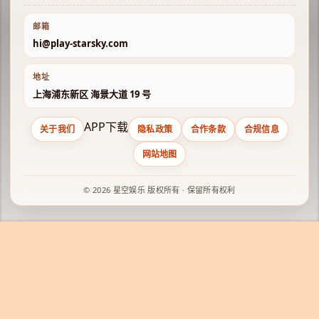
邮箱
hi@play-starsky.com
地址
上海浦东新区 海景大道 19 号
APP下载
关于我们
隐私政策
合作条款
合规信息
网站地图
© 2026 星空娱乐 版权所有 · 保留所有权利