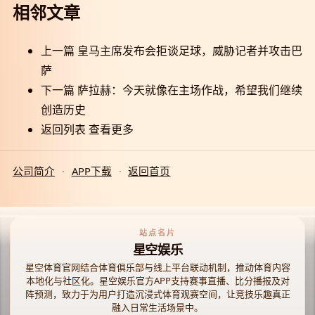
相邻文章
上一篇
皇马主席发布会拒谈足球，威胁记者并攻击巴
萨
下一篇
萨拉赫：今天就像在主场作战，希望我们继续
创造历史
返回列表
查看更多
公司简介
·
APP下载
·
返回首页
站点名片
星空娱乐
星空体育官网结合体育俱乐部与线上平台联动机制，推动体育内容
本地化与社区化。星空娱乐官方APP支持赛事直播、比分播报及对
阵预测，致力于为用户打造沉浸式体育观赛空间，让竞技乐趣真正
融入日常生活场景中。