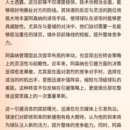
人士透露，这位前锋不仅速度极快，技术也相当全面，能
够很好地撕扯对方的防线。其快速的反应与灵活的跑位将
极大地丰富阿森纳的进攻手段，使得球队在进攻时能够更
具威胁性。尤其在与曼城的对决中，他们迫切需要一名能
够担当重任的球员，填补目前锋线的短板，提升整体竞争
力。
阿森纳管理层此次提早布局的举动，也显现出在转会策略
上的灵活性与前瞻性。近年来，阿森纳在引援方面的决策
显得愈发果敢，尤其是在面对激烈的竞争对手时，选择在
适当的时机出手，意图迅速补强阵容，缩短与顶级球队的
差距。这种转变不仅反映在引援策略上，更是俱乐部在整
体运营思路上的一次重要革新。
这一引援消息的提前曝光，迅速在社交媒体上引发热议。
球迷们对即将到来的新援抱有极大期待，认为他的到来将
为球队注入新的活力，提升整体的竞争能力。同时，阿森