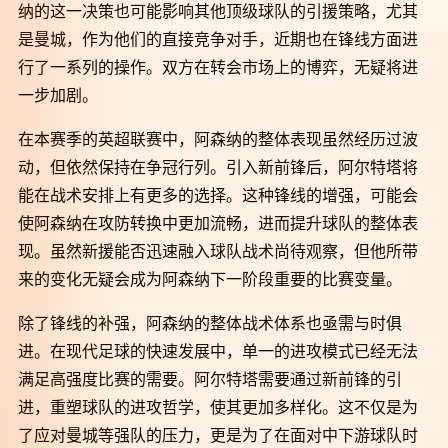
纳的这一决策也可能影响其他顶级球队的引援策略，尤其
是曼城，作为他们的直接竞争对手，近期也在锋线方面进
行了一系列的操作。双方在转会市场上的博弈，无疑将进
一步加剧。
在本赛季的英超联赛中，阿森纳的整体表现虽然经历过波
动，但依然保持在争冠行列。引入新前锋后，阿尔特塔将
能在战术安排上有更多的选择。这种锋线的增强，可能会
使阿森纳在攻防转换中更加流畅，进而提升球队的整体表
现。虽然新援能否迅速融入球队战术尚待观察，但他所带
来的变化无疑会成为阿森纳下一阶段重要的比赛变量。
除了锋线的补强，阿森纳的整体战术体系也亟需与时俱
进。在现代足球的快速发展中，单一的进攻模式已经无法
满足高强度比赛的需要。阿尔特塔需要通过新前锋的引
进，重塑球队的进攻哲学，使其更加多样化。这不仅是为
了应对曼城等强队的压力，更是为了在面对中下游球队时