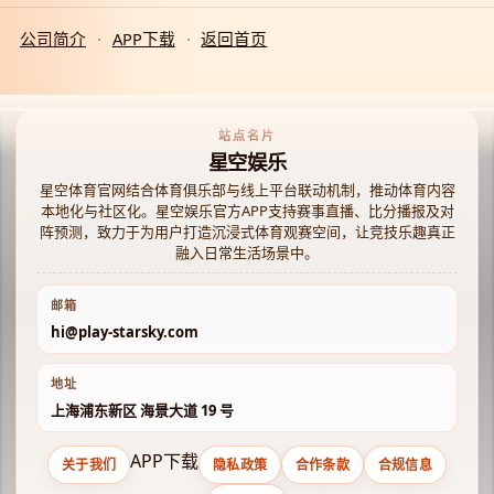
公司简介
·
APP下载
·
返回首页
站点名片
星空娱乐
星空体育官网结合体育俱乐部与线上平台联动机制，推动体育内容
本地化与社区化。星空娱乐官方APP支持赛事直播、比分播报及对
阵预测，致力于为用户打造沉浸式体育观赛空间，让竞技乐趣真正
融入日常生活场景中。
邮箱
hi@play-starsky.com
地址
上海浦东新区 海景大道 19 号
APP下载
关于我们
隐私政策
合作条款
合规信息