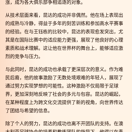
涨，成为各大俱乐部争相追逐的对象。
从技术层面来看，昆达的成功并非偶然。他在场上表现出
的成熟与冷静，得益于多年的刻苦训练和参加高水平赛事
的经验。在与王钰栋的比较中，昆达的表现愈发突出，尤
其是在国际比赛中的适应能力更强，展现了他良好的心理
素质和战术理解。这让他在世界杯的舞台上，能够适应激
烈的竞争与压力。
与此同时，昆达的成功也承载了更深层次的意义。作为难
民后裔，他的故事激励了无数处境艰难的年轻人，展现了
通过努力实现梦想的可能性。这种激励不仅局限于足球
界，更加深刻地反映了社会的多元与包容。昆达的崛起，
在某种程度上为跨文化交流提供了新的视角，向世界传达
了团结与希望的信息。
除了个人的努力，昆达的成功也离不开团队的支持。在澳
大利亚足球协会的培养和教练团队的指导下，他得以在青