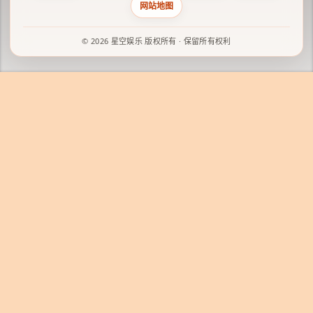
网站地图
© 2026 星空娱乐 版权所有 · 保留所有权利