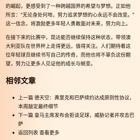
的崛起，更感受到了一种跨越国界的希望与梦想。正如他
所言：“无论身处何地，努力追求梦想的心永远不会改变。”
这一信念，将激励更多年轻人勇敢面对未来，努力向上。
在接下来的比赛中，昆达能否继续保持这种状态，带领澳
大利亚队在世界杯上走得更远，值得关注。人们期待着这
位年轻球员继续书写自己的传奇，而他也将不辜负这份期
望，努力让更多人见证他的成长与蜕变。
相邻文章
上一篇
德天空：弗里克和巴萨续约达成原则性协议，
本周敲定最终细节
下一篇
皇马主席发布会拒谈足球，威胁记者并攻击巴
萨
返回列表
查看更多