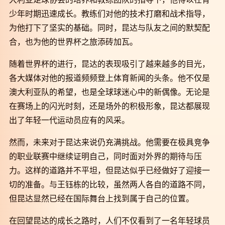
少年时期迅速成长。教练们对他的技术打磨和战术指导，
为他打下了坚实的基础。同时，昆达与队友之间的默契配
合，也为他的世界杯之旅添砖加瓦。
随着世界杯的进行，昆达的表现吸引了越来越多的目光，
各大媒体对他的报道频频登上体育新闻的头条。他不仅是
澳大利亚队的希望，也是全球球迷心中的新偶像。无论是
在赛场上的闪光时刻，还是场外的积极形象，昆达都展现
出了年轻一代运动员应有的风采。
然而，未来对于昆达来说仍充满挑战。他需要在极具竞争
的职业联赛中继续证明自己，同时面对外界的期待与压
力。这样的道路并不平坦，但昆达似乎已经做好了迎接一
切的准备。与王钰栋的比较，虽然两人各自的道路不同，
但昆达显然已经在国际舞台上找到属于自己的位置。
在回望昆达的成长之路时，人们不仅看到了一名年轻球员