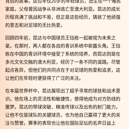
背后的故事。这位年仅20岁的年轻球员，出生在一个难民
家庭，父母曾因战争从非洲逃亡至澳大利亚。昆达的成长
历程充满了挑战和不易，但正是这些经历，铸就了他顽强
的意志和对足球的无比热爱。
回顾四年前，昆达与中国球员王钰栋一起被视为未来之
星。在那时，两人都在各自的青训系统中崭露头角。王钰
栋在中国的青训环境中接受了系统的培养，而昆达则是在
多元文化交融的澳大利亚，经历了一条不同的道路。尽管
起点各异，但他们的共同点在于对足球的热爱和追求，这
让他们在年轻时便获得了广泛的关注。
在本届世界杯中，昆达展现出了超乎寻常的球技和战术意
识。他在场上的灵活性和敏捷性，使得他成为对方防线的
噩梦。昆达的带球突破、精准传球以及出色的射门能力，
让他不仅是球队的关键球员，也为他自己赢得了更大的关
注与赞誉。赛季的表现也让他在国际足坛的名声日益上