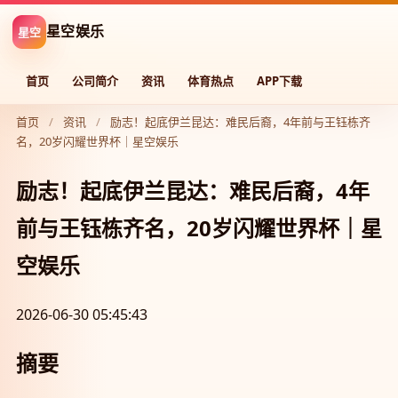
星空
星空娱乐
首页
公司简介
资讯
体育热点
APP下载
首页
/
资讯
/
励志！起底伊兰昆达：难民后裔，4年前与王钰栋齐
名，20岁闪耀世界杯｜星空娱乐
励志！起底伊兰昆达：难民后裔，4年
前与王钰栋齐名，20岁闪耀世界杯｜星
空娱乐
2026-06-30 05:45:43
摘要