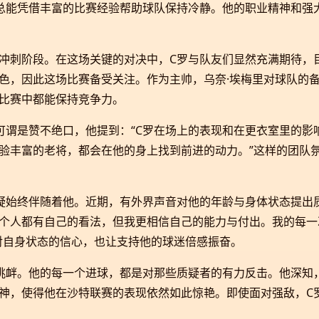
总能凭借丰富的比赛经验帮助球队保持冷静。他的职业精神和强
冲刺阶段。在这场关键的对决中，C罗与队友们显然充满期待，
色，因此这场比赛备受关注。作为主帅，乌奈·埃梅里对球队的
比赛中都能保持竞争力。
可谓是赞不绝口，他提到：“C罗在场上的表现和在更衣室里的影
验丰富的老将，都会在他的身上找到前进的动力。”这样的团队
疑始终伴随着他。近期，有外界声音对他的年龄与身体状态提出
每个人都有自己的看法，但我更相信自己的能力与付出。我的每
对自身状态的信心，也让支持他的球迷倍感振奋。
挑衅。他的每一个进球，都是对那些质疑者的有力反击。他深知
神，使得他在沙特联赛的表现依然如此惊艳。即使面对强敌，C