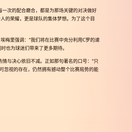
每一次的配合磨合，都是为那场关键的对决做好
个人的荣耀，更是球队的集体梦想。为了这个目
埃梅里强调：“我们将在比赛中充分利用C罗的速
同时也为球迷们带来了更多期待。
热情与决心依旧不减。正如那句著名的口号：“只
不可忽视的存在，仍然拥有撼动整个比赛局势的能