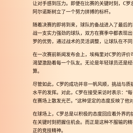
让对手感到压力。即便在比赛的关键时刻，C罗
阿尔诺斯树立了一个努力拼搏的标杆。
随着决赛的即将到来，球队的备战进入了最后的
战一支实力强劲的球队，双方在赛季中都表现出
罗的优势，通过战术的灵活调整，让球队在不同
在一次赛前新闻发布会上，埃梅里对C罗的评价
渴望激励着每一个队友。无论是年轻球员还是经
算。
尽管如此，C罗的成功并非一帆风顺，挑战与质
水平的发挥。对此，C罗在接受采访时表示：“
在赛场上散发光芒。”这种坚定的态度反映了他
在球场上，C罗总是以积极的态度回应着外界的
在关键时刻把握住机会。而正是这种不服输的精
正的竞技精神。