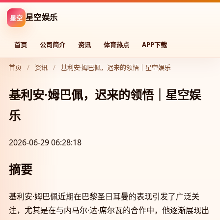
星空
星空娱乐
首页
公司简介
资讯
体育热点
APP下载
首页
/
资讯
/
基利安·姆巴佩，迟来的领悟｜星空娱乐
基利安·姆巴佩，迟来的领悟｜星空娱
乐
2026-06-29 06:28:18
摘要
基利安·姆巴佩近期在巴黎圣日耳曼的表现引发了广泛关
注，尤其是在与内马尔·达·席尔瓦的合作中，他逐渐展现出