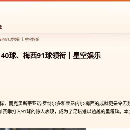
载
梅西91球领衔｜星空娱乐
40球、梅西91球领衔｜星空娱乐
标，而克里斯蒂亚诺·罗纳尔多和莱昂内尔·梅西的成就更是令无
在单赛季打入91球的惊人表现，成为了足坛难以逾越的里程碑。