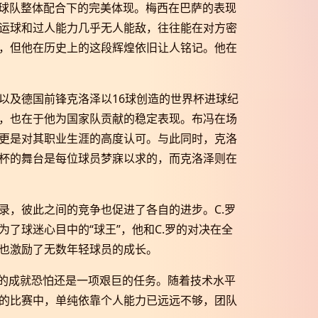
是在球队整体配合下的完美体现。梅西在巴萨的表现
运球和过人能力几乎无人能敌，往往能在对方密
，但他在历史上的这段辉煌依旧让人铭记。他在
以及德国前锋克洛泽以16球创造的世界杯进球纪
，也在于他为国家队贡献的稳定表现。布冯在场
更是对其职业生涯的高度认可。与此同时，克洛
杯的舞台是每位球员梦寐以求的，而克洛泽则在
录，彼此之间的竞争也促进了各自的进步。C.罗
了球迷心目中的“球王”，他和C.罗的对决在全
也激励了无数年轻球员的成长。
多的成就恐怕还是一项艰巨的任务。随着技术水平
的比赛中，单纯依靠个人能力已远远不够，团队