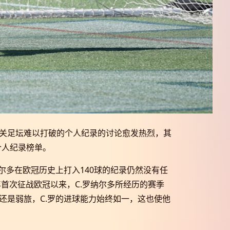
关足坛难以打破的个人纪录的讨论愈发热烈，其
个人纪录榜单。
尔多在欧冠历史上打入140球的纪录仍然没有任
首次征战欧冠以来，C.罗纳尔多所经历的赛季
还是弱旅，C.罗的进球能力始终如一，这也使他