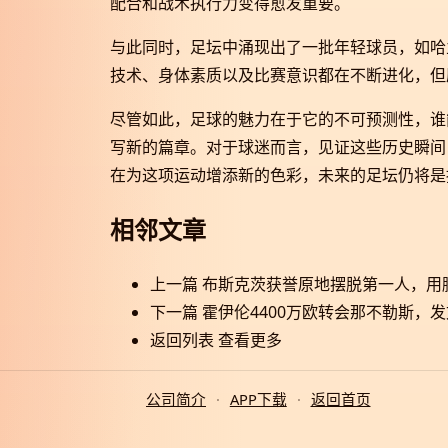
配合和战术执行力变得愈发重要。
与此同时，足坛中涌现出了一批年轻球员，如哈
技术、身体素质以及比赛意识都在不断进化，但
尽管如此，足球的魅力在于它的不可预测性，谁
写新的篇章。对于球迷而言，见证这些历史瞬间
在为这项运动增添新的色彩，未来的足坛仍将是
相邻文章
上一篇
布斯克茨获誉原地摆脱第一人，用
下一篇
霍伊伦4400万欧转会那不勒斯，
返回列表
查看更多
公司简介
·
APP下载
·
返回首页