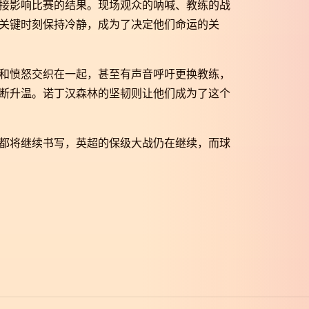
接影响比赛的结果。现场观众的呐喊、教练的战
关键时刻保持冷静，成为了决定他们命运的关
和愤怒交织在一起，甚至有声音呼吁更换教练，
断升温。诺丁汉森林的坚韧则让他们成为了这个
都将继续书写，英超的保级大战仍在继续，而球