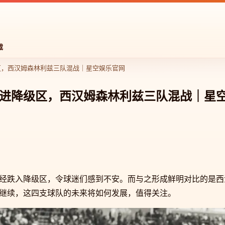
载
区，西汉姆森林利兹三队混战｜星空娱乐官网
进降级区，西汉姆森林利兹三队混战｜星
经跌入降级区，令球迷们感到不安。而与之形成鲜明对比的是西
继续，这四支球队的未来将如何发展，值得关注。