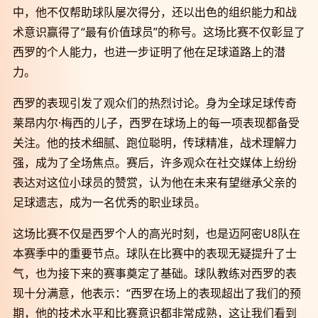
中，他不仅帮助球队屡次得分，还以出色的组织能力和战
术意识赢得了“最有价值球员”的称号。这场比赛不仅彰显了
西罗的个人能力，也进一步证明了他在足球道路上的潜
力。
西罗的表现引发了观众们的热烈讨论。身为全球足球传奇
莱昂内尔·梅西的儿子，西罗在球场上的每一项表现都备受
关注。他的技术细腻、跑位聪明，传球精准，战术理解力
强，成为了全场焦点。赛后，许多观众在社交媒体上纷纷
表达对这位小球员的赞赏，认为他在未来有望继承父亲的
足球遗志，成为一名优秀的职业球员。
这场比赛不仅是西罗个人的高光时刻，也是迈阿密U8队在
本赛季中的重要节点。球队在比赛中的表现无疑提升了士
气，也为接下来的赛事奠定了基础。球队教练对西罗的表
现十分满意，他表示：“西罗在场上的表现超出了我们的预
期，他的技术水平和比赛意识都非常成熟，这让我们看到