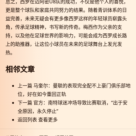
总之，西罗在迈阿密U8队的成功，不仅是他个人的喜悦，
更是整个球队和家庭共同努力的结果。随着青训体系的日
益完善，未来无疑会有更多像西罗这样的年轻球员崭露头
角，传承足球精神，书写新的传奇。梅西作为父亲的支
持，以及他在足球世界的影响力，可能会成为西罗成长路
上的助推器，让这位小球员在未来的足球舞台上发光发
热。
相邻文章
上一篇
马奎尔：曼联的表现完全配不上豪门俱乐部地
位，好在如今重回正轨
下一篇
官方：南特球迷冲场导致比赛取消，“出于安
全原因，永久停止”
返回列表
查看更多