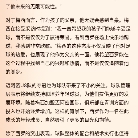
了他未来的无限可能性。”
对于梅西而言，作为孩子的父亲，他无疑会感到自豪。梅
西在接受采访时提到：“我一直希望我的孩子们能够享受足
球，而不是仅仅为了赢得荣誉。看到西罗在场上快乐地踢
球，我感到非常欣慰。”梅西的这种态度不仅反映了他对足
球的热爱，也展现了他作为父亲的一面。他希望西罗能在
这个过程中找到自己的兴趣和热情，而不是仅仅追随着他
的脚步。
迈阿密U8队的夺冠也为球队带来了不小的关注，球队管理
层表示将继续支持和培养年轻球员，为他们提供更好的发
展环境。随着梅西加盟迈阿密国际，俱乐部在青训方面的
投入也开始逐步增加。这样的背景下，西罗作为一名在此
成长的年轻球员，自然吸引了更多的目光和期待。
除了西罗的突出表现，球队整体的配合和战术执行也值得