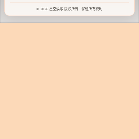
© 2026 星空娱乐 版权所有 · 保留所有权利