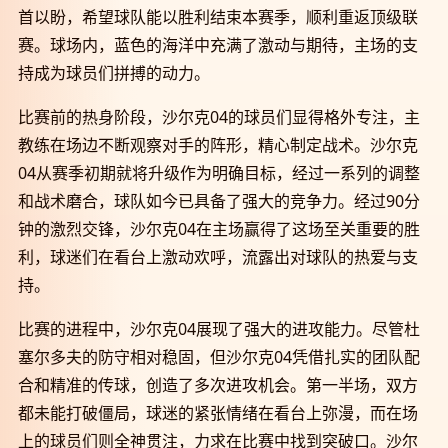
首以盼，希望球队能以胜利结束本赛季，顺利重返顶级联
赛。球场内，蓝色的海洋中充满了激动与期待，主场的支
持成为球员们拼搏的动力。
比赛前的热身阶段，沙尔克04的球员们显得格外专注，主
教练在场边不断观察对手的阵形，精心制定战术。沙尔克
04从赛季初期就将升级作为明确目标，经过一系列的调整
和战术磨合，球队如今已具备了强大的竞争力。经过90分
钟的激烈交锋，沙尔克04在主场赢得了这场至关重要的胜
利，球迷们在看台上激动欢呼，流露出对球队的热爱与支
持。
比赛的进程中，沙尔克04展现了强大的进攻能力。尽管杜
塞尔多夫的防守相对稳固，但沙尔克04凭借扎实的团队配
合和精准的传球，创造了多次进攻机会。第一半场，双方
都未能打破僵局，球迷的紧张情绪在看台上弥漫，而在场
上的球员们则全神贯注，力求在比赛中找到突破口。沙尔