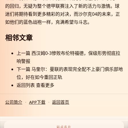
的回归，无疑为整个德甲联赛注入了新的活力与激情。球
迷们将期待看到更多精彩的对决，而沙尔克04的未来，正
如他们的蓝色战袍一样，充满希望与斗志。
相邻文章
上一篇
西汉姆0-3惨败布伦特福德，保级形势彻底拉
响警报
下一篇
马奎尔：曼联的表现完全配不上豪门俱乐部地
位，好在如今重回正轨
返回列表
查看更多
公司简介
·
APP下载
·
返回首页
站点名片