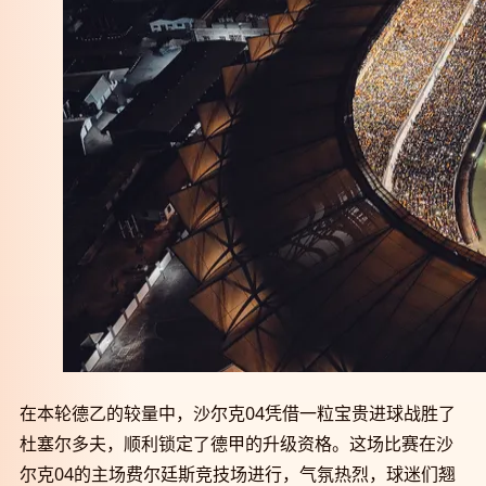
在本轮德乙的较量中，沙尔克04凭借一粒宝贵进球战胜了
杜塞尔多夫，顺利锁定了德甲的升级资格。这场比赛在沙
尔克04的主场费尔廷斯竞技场进行，气氛热烈，球迷们翘