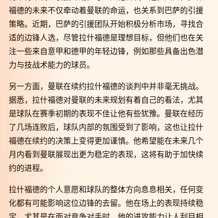
福德的未来不仅牵动着曼联的命运，也关系到巴萨的引援
策略。近期，巴萨的引援团队开始积极分析市场，寻找合
适的边锋人选，尽管拉什福德是理想目标，但他们也在关
注一些来自意甲和德甲的年轻边锋，例如那些具备出色潜
力与技战术能力的球员。
另一方面，曼联在续约拉什福德的谈判中并非毫无挑战。
据悉，拉什福德对曼联的未来规划有着自己的看法，尤其
是球队在赛季初期的表现不佳让他有些犹豫。曼联在经历
了几场连败后，球队内部的氛围受到了影响，这也让拉什
福德在续约的决策上变得更加谨慎。他希望能在未来几个
月内看到曼联展现出更为稳定的表现，这将有助于加快续
约的进程。
拉什福德的个人意愿和球队的整体方向息息相关，任何变
化都有可能影响这位边锋的去留。他在场上的表现持续稳
定，尤其是在面对竞争对手时，他的进攻能力让人刮目相