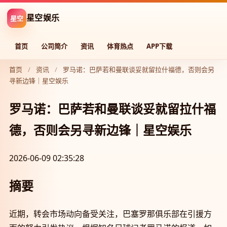
星空
星空娱乐
首页
公司简介
资讯
体育热点
APP下载
首页
/
资讯
/
罗马诺：巴萨若和曼联谈妥就留拉什福德，否则会另
寻新边锋｜星空娱乐
罗马诺：巴萨若和曼联谈妥就留拉什福
德，否则会另寻新边锋｜星空娱乐
2026-06-09 02:35:28
摘要
近期，转会市场动向备受关注，巴塞罗那俱乐部在引援方