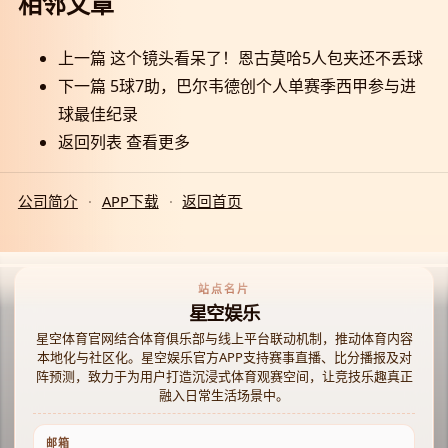
相邻文章
上一篇
这个镜头看呆了！恩古莫哈5人包夹还不丢球
下一篇
5球7助，巴尔韦德创个人单赛季西甲参与进
球最佳纪录
返回列表
查看更多
公司简介
·
APP下载
·
返回首页
站点名片
星空娱乐
星空体育官网结合体育俱乐部与线上平台联动机制，推动体育内容
本地化与社区化。星空娱乐官方APP支持赛事直播、比分播报及对
阵预测，致力于为用户打造沉浸式体育观赛空间，让竞技乐趣真正
融入日常生活场景中。
邮箱