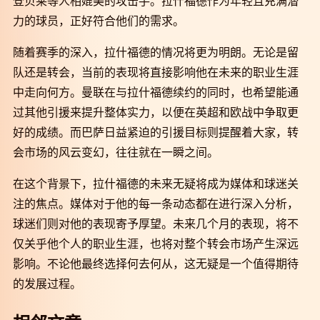
登贝莱等人相媲美的攻击手。拉什福德作为年轻且充满潜
力的球员，正好符合他们的需求。
随着赛季的深入，拉什福德的情况将更为明朗。无论是留
队还是转会，当前的表现将直接影响他在未来的职业生涯
中走向何方。曼联在与拉什福德续约的同时，也希望能通
过其他引援来提升整体实力，以便在英超和欧战中争取更
好的成绩。而巴萨日益紧迫的引援目标则提醒着大家，转
会市场的风云变幻，往往就在一瞬之间。
在这个背景下，拉什福德的未来无疑将成为媒体和球迷关
注的焦点。媒体对于他的每一条动态都在进行深入分析，
球迷们则对他的表现寄予厚望。未来几个月的表现，将不
仅关乎他个人的职业生涯，也将对整个转会市场产生深远
影响。不论他最终选择何去何从，这无疑是一个值得期待
的发展过程。