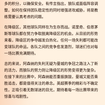
多的积分，以确保安全。有传言指出，狼队或面临阵容调
整，如何在保持团队稳定性的同时增强进攻威胁，将是教
练需要认真考虑的问题。
在降级区，其他球队同样在为生存而战。诺里奇、伯恩茅
斯等球队都在努力争取脱离降级区的机会。从目前的形势
来看，降级区的争夺越发白热化，任何一场失利都可能改
变球队的命运。各队之间的竞争愈发激烈，球迷们也对每
一场比赛充满期待。
总的来说，阿森纳的失利无疑为曼城的争冠之路注入了新
的活力，而狼队的努力则让降级区的形势变得更为复杂。
在接下来的比赛中，阿森纳能否重振旗鼓，曼城又能否乘
胜追击，都是值得关注的悬念。英超赛季的精彩与不确定
性，正吸引着无数球迷的目光，期待着每一场比赛带来的
惊喜与戏剧性。