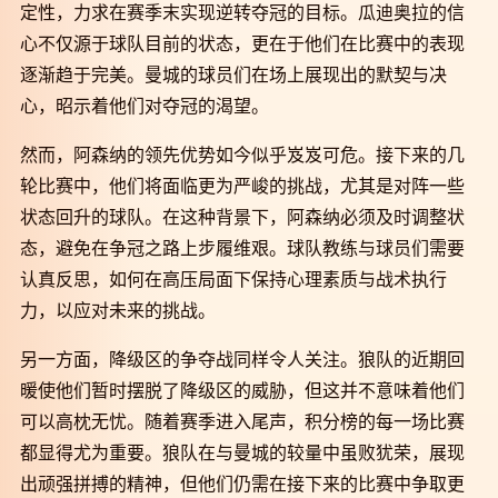
定性，力求在赛季末实现逆转夺冠的目标。瓜迪奥拉的信
心不仅源于球队目前的状态，更在于他们在比赛中的表现
逐渐趋于完美。曼城的球员们在场上展现出的默契与决
心，昭示着他们对夺冠的渴望。
然而，阿森纳的领先优势如今似乎岌岌可危。接下来的几
轮比赛中，他们将面临更为严峻的挑战，尤其是对阵一些
状态回升的球队。在这种背景下，阿森纳必须及时调整状
态，避免在争冠之路上步履维艰。球队教练与球员们需要
认真反思，如何在高压局面下保持心理素质与战术执行
力，以应对未来的挑战。
另一方面，降级区的争夺战同样令人关注。狼队的近期回
暖使他们暂时摆脱了降级区的威胁，但这并不意味着他们
可以高枕无忧。随着赛季进入尾声，积分榜的每一场比赛
都显得尤为重要。狼队在与曼城的较量中虽败犹荣，展现
出顽强拼搏的精神，但他们仍需在接下来的比赛中争取更