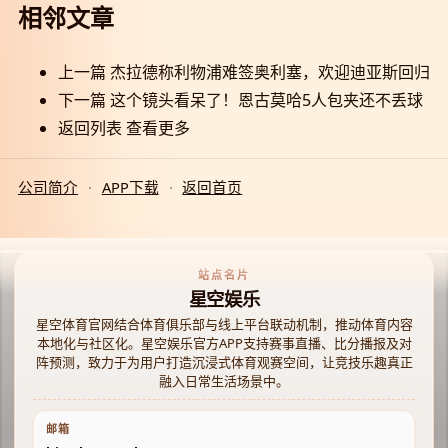
相邻文章
上一篇
杰拉德称利物浦难签奥利塞，欢迎迪亚斯回归
下一篇
这个镜头看呆了！恩古莫哈5人包夹还不丢球
返回列表
查看更多
公司简介
·
APP下载
·
返回首页
站点名片
星空娱乐
星空体育官网结合体育俱乐部与线上平台联动机制，推动体育内容
本地化与社区化。星空娱乐官方APP支持赛事直播、比分播报及对
阵预测，致力于为用户打造沉浸式体育观赛空间，让竞技乐趣真正
融入日常生活场景中。
邮箱