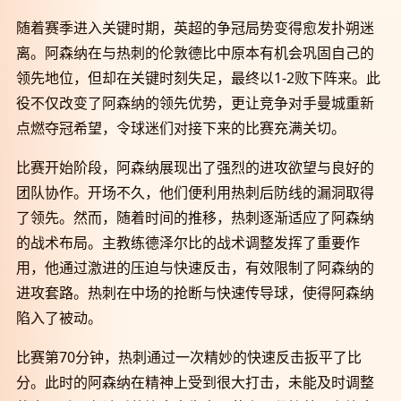
随着赛季进入关键时期，英超的争冠局势变得愈发扑朔迷
离。阿森纳在与热刺的伦敦德比中原本有机会巩固自己的
领先地位，但却在关键时刻失足，最终以1-2败下阵来。此
役不仅改变了阿森纳的领先优势，更让竞争对手曼城重新
点燃夺冠希望，令球迷们对接下来的比赛充满关切。
比赛开始阶段，阿森纳展现出了强烈的进攻欲望与良好的
团队协作。开场不久，他们便利用热刺后防线的漏洞取得
了领先。然而，随着时间的推移，热刺逐渐适应了阿森纳
的战术布局。主教练德泽尔比的战术调整发挥了重要作
用，他通过激进的压迫与快速反击，有效限制了阿森纳的
进攻套路。热刺在中场的抢断与快速传导球，使得阿森纳
陷入了被动。
比赛第70分钟，热刺通过一次精妙的快速反击扳平了比
分。此时的阿森纳在精神上受到很大打击，未能及时调整