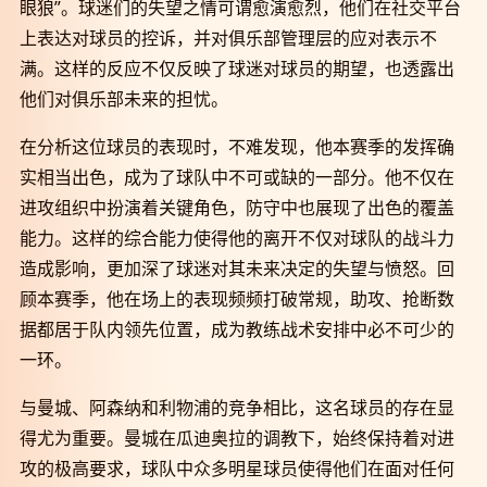
眼狼”。球迷们的失望之情可谓愈演愈烈，他们在社交平台
上表达对球员的控诉，并对俱乐部管理层的应对表示不
满。这样的反应不仅反映了球迷对球员的期望，也透露出
他们对俱乐部未来的担忧。
在分析这位球员的表现时，不难发现，他本赛季的发挥确
实相当出色，成为了球队中不可或缺的一部分。他不仅在
进攻组织中扮演着关键角色，防守中也展现了出色的覆盖
能力。这样的综合能力使得他的离开不仅对球队的战斗力
造成影响，更加深了球迷对其未来决定的失望与愤怒。回
顾本赛季，他在场上的表现频频打破常规，助攻、抢断数
据都居于队内领先位置，成为教练战术安排中必不可少的
一环。
与曼城、阿森纳和利物浦的竞争相比，这名球员的存在显
得尤为重要。曼城在瓜迪奥拉的调教下，始终保持着对进
攻的极高要求，球队中众多明星球员使得他们在面对任何