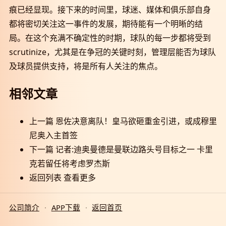
痕已经显现。接下来的时间里，球迷、媒体和俱乐部自身
都将密切关注这一事件的发展，期待能有一个明晰的结
局。在这个充满不确定性的时期，球队的每一步都将受到
scrutinize，尤其是在争冠的关键时刻，管理层能否为球队
及球员提供支持，将是所有人关注的焦点。
相邻文章
上一篇
恩佐决意离队！皇马欲砸重金引进，或成穆里
尼奥入主首签
下一篇
记者:迪奥曼德是曼联边路头号目标之一 卡里
克若留任将考虑罗杰斯
返回列表
查看更多
公司简介
·
APP下载
·
返回首页