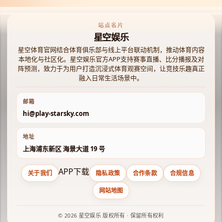
站点名片
星空娱乐
星空体育官网结合体育俱乐部与线上平台联动机制，推动体育内容
本地化与社区化。星空娱乐官方APP支持赛事直播、比分播报及对
阵预测，致力于为用户打造沉浸式体育观赛空间，让竞技乐趣真正
融入日常生活场景中。
邮箱
hi@play-starsky.com
地址
上海浦东新区 海景大道 19 号
APP下载
关于我们
隐私政策
合作条款
合规信息
网站地图
© 2026 星空娱乐 版权所有 · 保留所有权利