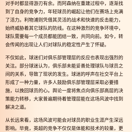
对手时都显得游刃有余。而阿森纳在重建过程中，逐渐找
到了自身的竞争力，年轻球员的崛起让他们在赛场上充满
了活力。利物浦则凭借其灵活的战术和快速的反击能力，
始终威胁着其它球队的防线。在这种激烈的竞争环境中，
球队需要每一个成员都能团结一致，共同向前。如今，转
会传闻的出现让人们对球队的稳定性产生了怀疑。
不仅如此，球迷们对俱乐部管理层的反应也表现出强烈的
关注。部分球迷认为，俱乐部未能妥善处理球队与球员之
间的关系，导致了现状的发生。球迷的呼声在社交平台上
形成了一种力量，许多人鼓励俱乐部管理层采取必要措
施，以挽回球员的心。舆论一度将焦点向俱乐部高层的决
策能力转移，大家普遍期待着管理层能在这场风波中找到
解决之道。
从长远来看，这场风波可能会对球员的职业生涯产生深远
影响。毕竟，英超的竞争不仅仅是体能和技术的较量，更