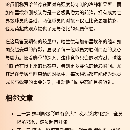
论员们称赞哈兰德在面对高强度防守时的冷静和果断，而
加布里埃尔则被认为是一名极具潜力的前锋，拥有成为世
界级球员的基础。两位球员的对抗不仅让比赛更加精彩，
也为英超的观众提供了无与伦比的观赛体验。
在这场备受期待的较量中，哈兰德与加布里埃尔的缠斗如
同英超赛季的缩影，展现了每一位球员为胜利而战的决心
与毅力。随着赛季的深入，这种竞争只会愈演愈烈，球迷
们期待在接下来的比赛中，看到更多类似的精彩瞬间。尤
其是在曼城与阿森纳的对抗中，每次相遇都可能成为球员
成长与蜕变的重要时刻，推动他们向更高的目标迈进。
相邻文章
上一篇
热刺降级影响有多大？收入锐减2亿镑，全员
降薪75%，球员超市开张