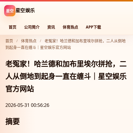
星空
星空娱乐
首页
公司简介
资讯
体育热点
APP下载
首页
/
体育热点
/
老冤家！哈兰德和加布里埃尔拼抢，二人从倒地
到起身一直在缠斗｜星空娱乐官方网站
老冤家！哈兰德和加布里埃尔拼抢，二
人从倒地到起身一直在缠斗｜星空娱乐
官方网站
2026-05-31 00:56:26
摘要