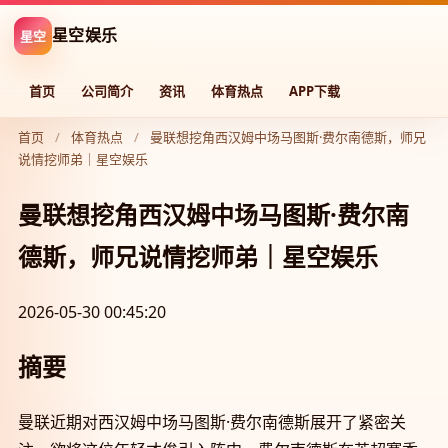
星空
星空娱乐
首页
公司简介
资讯
体育热点
APP下载
首页
/
体育热点
/
曼联想挖角西汉姆中场马图斯·费尔南德斯，师兄
说情挖师弟｜星空娱乐
曼联想挖角西汉姆中场马图斯·费尔南
德斯，师兄说情挖师弟｜星空娱乐
2026-05-30 00:45:20
摘要
曼联近期对西汉姆中场马图斯·费尔南德斯展开了紧密关