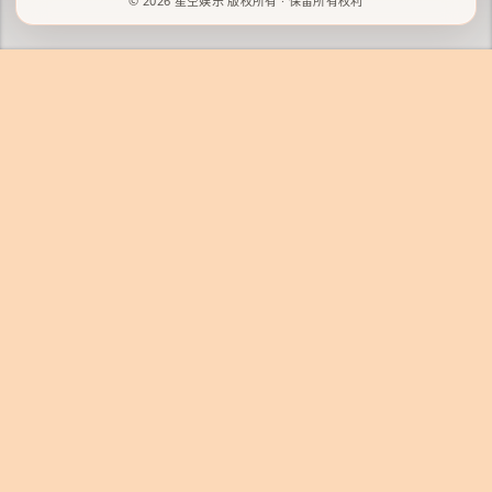
© 2026 星空娱乐 版权所有 · 保留所有权利