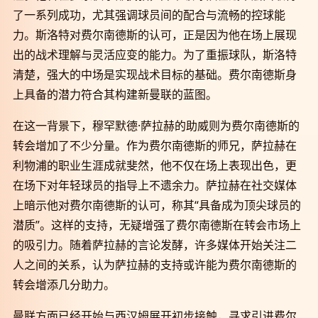
了一系列成功，尤其强调球员间的配合与流畅的控球能
力。斯洛特对费尔南德斯的认可，正是因为他在场上展现
出的战术理解与灵活应变的能力。为了重振球队，斯洛特
清楚，强大的中场是实现战术目标的基础。费尔南德斯身
上具备的潜力符合其构建新曼联的蓝图。
在这一背景下，穆罕默德·萨拉赫的助威则为费尔南德斯的
转会增加了不少分量。作为费尔南德斯的师兄，萨拉赫在
利物浦的职业生涯成就斐然，他不仅在场上表现出色，更
在场下对年轻球员的指导上不遗余力。萨拉赫在社交媒体
上暗示他对费尔南德斯的认可，称其“具备成为顶尖球员的
潜质”。这样的支持，无疑增强了费尔南德斯在转会市场上
的吸引力。随着萨拉赫的言论发酵，许多媒体开始关注二
人之间的关系，认为萨拉赫的支持或许能为费尔南德斯的
转会增添几分助力。
曼联方面已经开始与西汉姆展开初步接触，寻求引进费尔