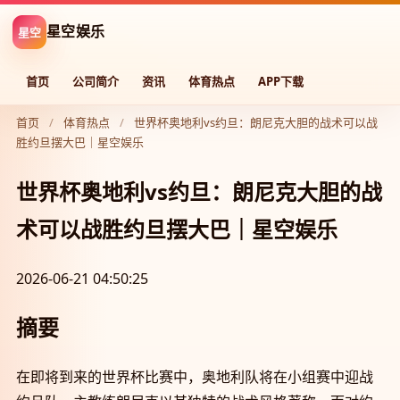
星空
星空娱乐
首页
公司简介
资讯
体育热点
APP下载
首页
/
体育热点
/
世界杯奥地利vs约旦：朗尼克大胆的战术可以战
胜约旦摆大巴｜星空娱乐
世界杯奥地利vs约旦：朗尼克大胆的战
术可以战胜约旦摆大巴｜星空娱乐
2026-06-21 04:50:25
摘要
在即将到来的世界杯比赛中，奥地利队将在小组赛中迎战