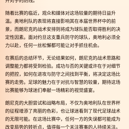
开对手的防线。
随着比赛的临近，观众和媒体对这场较量的期待日益升
温。奥地利队的表现将直接影响其在本届世界杯中的前
景，而朗尼克的战术安排则将成为球队能否取得胜利的决
定性因素。面对约旦这支重兵防守的球队，奥地利必须全
力以赴，任何一丝松懈都可能让对手抓住机会。
在赛后的总结环节，无论结果如何，朗尼克的战术思路和
调整能力都将受到检验。成功与否的关键或许在于对细节
的把控，如何在进攻与防守之间找到平衡，将决定这场比
赛的走势。足球的魅力在于对抗与智慧的较量，期待这场
比赛能够为球迷们奉献一场精彩的视觉盛宴。
朗尼克的大胆尝试和战略布局，不仅为奥地利队在世界杯
的征程增添了亮丽的色彩，也让球迷看到了现代足球战术
的无限可能。在这场比赛中，任何一方的失误都可能成为
改变局势的转折点，值得每一个关注赛事的人持续关注。