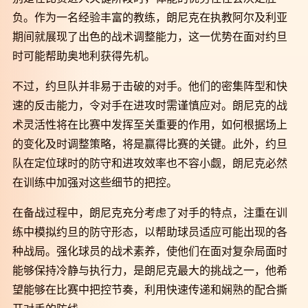
负。作为一名经验丰富的教练，朗尼克在执教阿尔及利亚
期间就展现了出色的战术调整能力，这一优势在面对约旦
时可能帮助奥地利获得先机。
不过，约旦队并非易于击破的对手。他们的密集阵型和快
速的反击能力，令对手在进攻时需谨慎应对。朗尼克的战
术灵活性将在比赛中发挥至关重要的作用，如何根据场上
的变化及时调整策略，将是赢得比赛的关键。此外，约旦
队在定位球时的防守和进攻效率也不容小觑，朗尼克必然
在训练中加强对这些细节的把控。
在备战过程中，朗尼克充分考虑了对手的特点，注重在训
练中模拟约旦的防守形态，以帮助球员适应可能出现的各
种战局。强化球员的战术素养，使他们在面对复杂局面时
能够保持冷静与执行力，是朗尼克最大的挑战之一，他希
望能够在比赛中把控节奏，利用快速传递和娴熟的配合撕